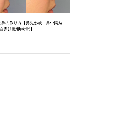
Nose
れ鼻の作り方【鼻先形成、鼻中隔延
(自家組織/肋軟骨)】