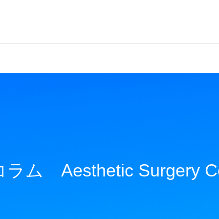
ム Aesthetic Surgery C