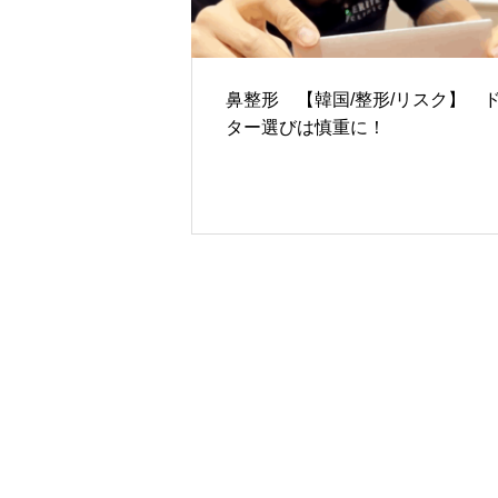
Nose
鼻整形 【韓国/整形/リスク】 
ター選びは慎重に！