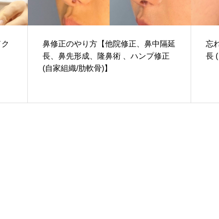
Nose
ドク
鼻修正のやり方【他院修正、鼻中隔延
忘
長、鼻先形成、隆鼻術 、ハンプ修正
長 
(自家組織/肋軟骨)】